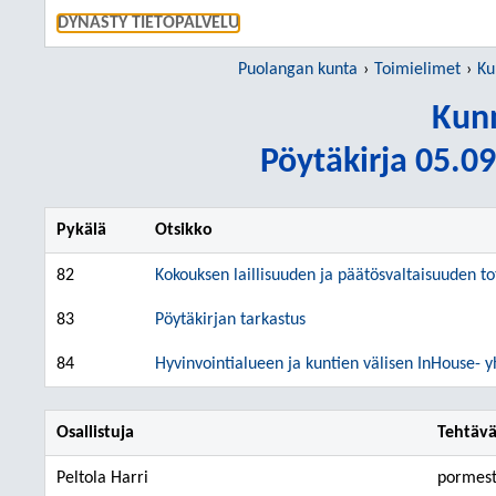
SIIRRY S
DYNASTY TIETOPALVELU
Puolangan kunta
Toimielimet
Ku
Kunn
Pöytäkirja 05.09
Pykälä
Otsikko
82
Kokouksen laillisuuden ja päätösvaltaisuuden 
83
Pöytäkirjan tarkastus
84
Hyvinvointialueen ja kuntien välisen InHouse- 
Osallistuja
Tehtäv
Peltola Harri
pormest