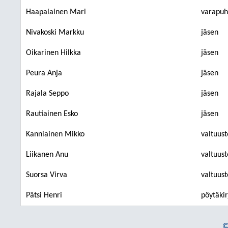
Haapalainen Mari
varapuh
Nivakoski Markku
jäsen
Oikarinen Hilkka
jäsen
Peura Anja
jäsen
Rajala Seppo
jäsen
Rautiainen Esko
jäsen
Kanniainen Mikko
valtuust
Liikanen Anu
valtuust
Suorsa Virva
valtuust
Pätsi Henri
pöytäkir
©