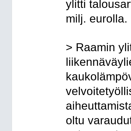
ylitti talous
milj. eurolla.
> Raamin yli
liikennäväyl
kaukolämpöv
velvoitetyöl
aiheuttamista
oltu varaudut