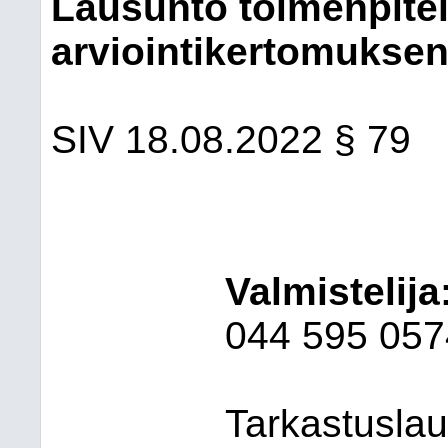
Lausunto toimenpite
arviointikertomuksen
SIV 18.08.2022 § 79
Valmistelija
044
595 057
T
arkastuslau