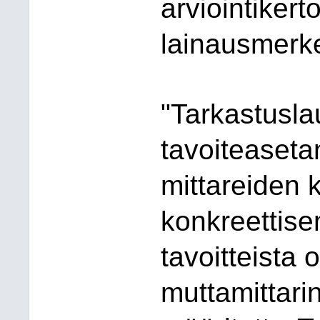
arviointiker
lainausmerke
"Tarkastusla
tavoiteaset
mittareiden
konkreettis
tavoitteista 
muttamittarin