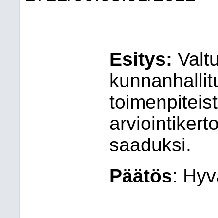
Esitys
:
Valt
kunnanhalli
toimenpitei
arviointiker
saaduksi.
Päätös
:
Hyv