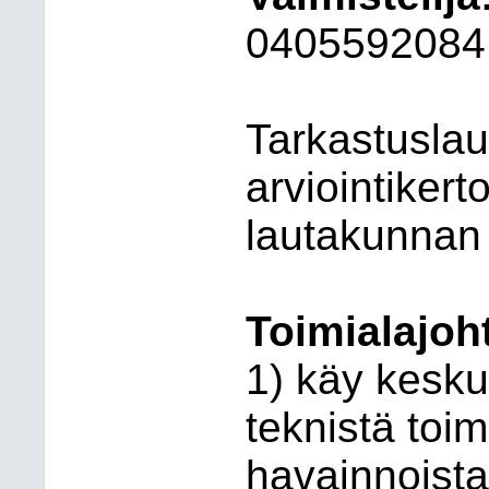
0405592084
Tarkastusla
arviointikert
lautakunnan 
Toimialajoh
1) käy kesku
teknistä toi
havainnoista 