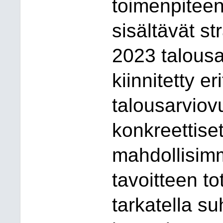
toimenpiteen,
sisältävät s
2023 talou
sa
kiinnitetty e
talousarviovu
konkreettise
mahdollisimma
tavoitteen t
tarkatella s