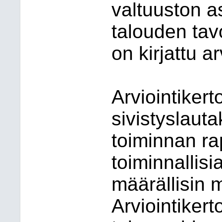
valtuuston a
talouden tav
on
kirjattu
ar
Arviointiker
sivistyslauta
toiminnan rap
toiminnallisi
määrällisin m
Arviointikert