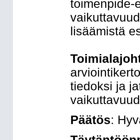
toimenpide-e
vaikutta
v
uud
lisäämistä esi
Toimialajoh
arviointiker
tiedoksi ja j
vaikuttavuud
Päätös
: Hyv
Täytäntöön