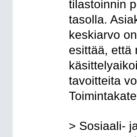
tilastoinnin 
tasolla. Asi
keskiarvo on
esittää, ett
käsittelyaikoi
tavoitteita v
Toimintakatet
> Sosiaa
li- 