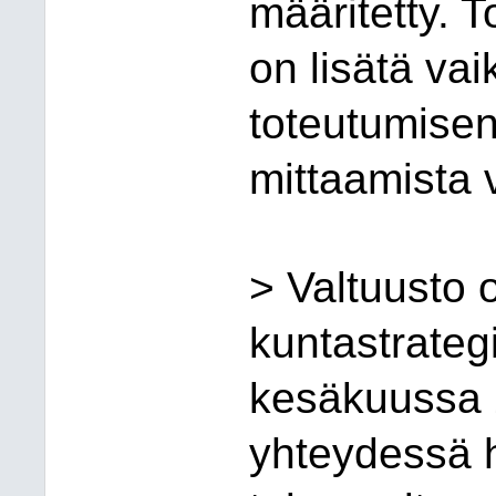
määritetty. 
on lisätä vai
toteutumisen
mittaamista 
> Valtuusto
kuntastrateg
kesäkuussa 
yhteydessä h