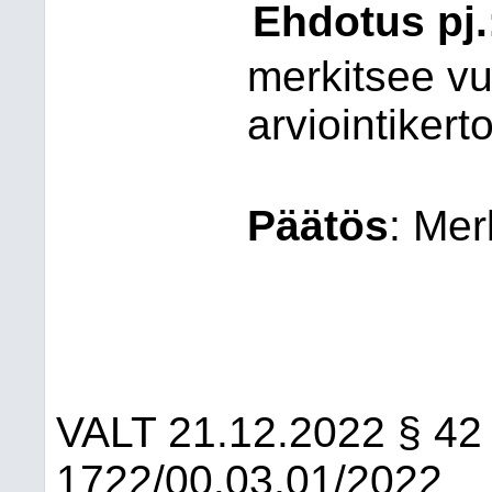
Ehdotus pj.
merkitsee v
arviointiker
Päätös
:
Merk
VALT
21.12.2022
§ 42
1722/00.03.01/2022