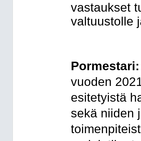
vastaukset tu
valtuustolle 
Pormestari
vuoden 2021
esitetyistä h
sekä niiden 
toimenpiteis