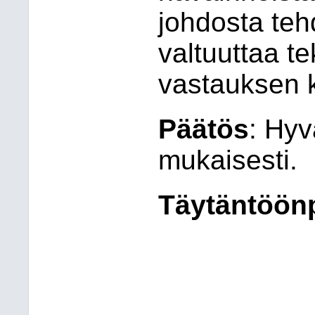
johdosta tehd
valtuuttaa t
vastauksen k
Päätös
: Hyv
mukaisesti.
Täytäntöön