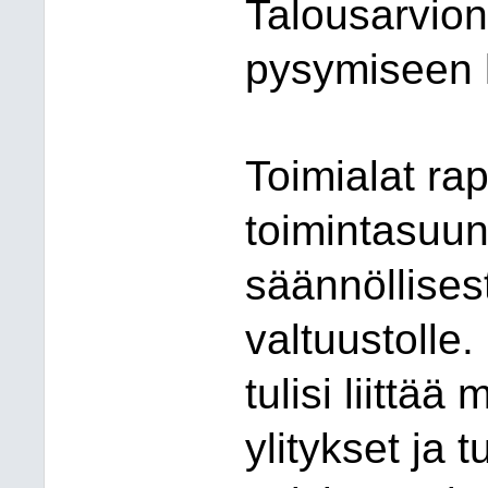
Talousarvion
pysymiseen k
Toimialat rap
toimintasuun
säännöllisest
valtuustolle
tulisi liittä
ylitykset ja 