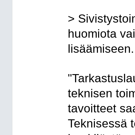
> Sivistystoi
huomiota vai
lisäämiseen.
"Tarkastusla
teknisen toim
tavoitteet saa
Teknisessä 