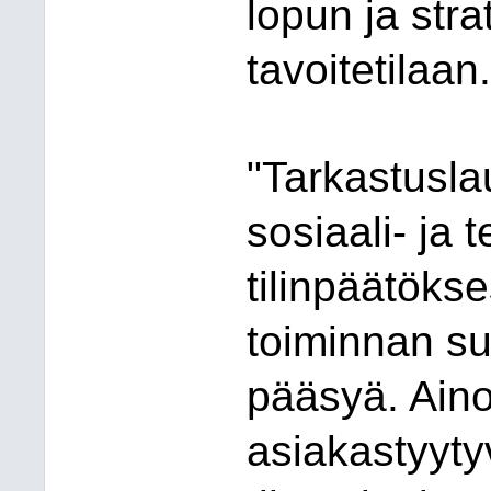
lopun
ja str
tavoitetilaan.
"Tarkastusla
sosiaali- ja 
tilinpäätökse
toiminnan suo
pääsyä. Aino
asiakastyyty