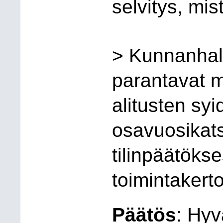
selvitys, mi
> Kunnanhall
parantavat 
alitusten syi
osavuosikats
tilinpäätökse
toimintaker
Päätös
: Hyv