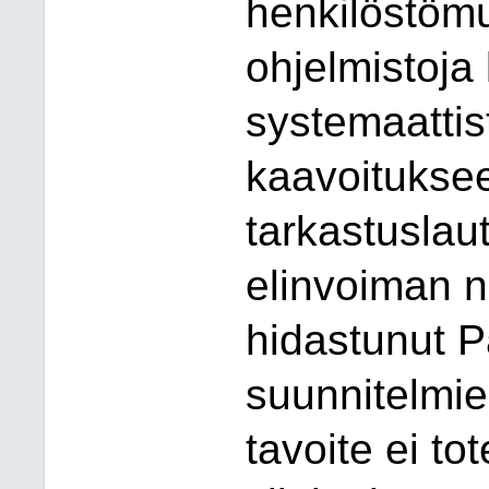
henkilöstömu
ohjelmistoja
systemaattis
kaavoitukse
tarkastuslau
elinvoiman 
hidastunut
Pa
suunnitelmie
tavoite ei to