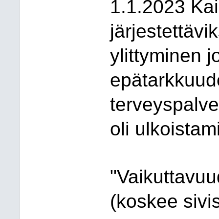
1.1.2023 Kai
järjestettävi
ylittyminen j
epätarkkuudes
terveyspalve
oli ulkoist
"Vaik
uttavuud
(koskee sivis