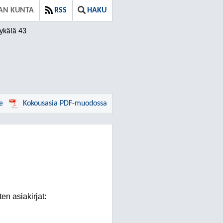
AN KUNTA
RSS
HAKU
ykälä 43
e
Kokousasia PDF-muodossa
n asiakirjat: