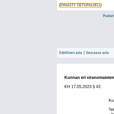
DYNASTY TIETOPALVELU
Puola
Edellinen asia
|
Seuraava asia
Kunnan eri viranomaisten 
KH
17.05.2023
§ 43
Ku
Te