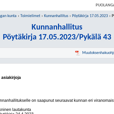
SIIRRY SUORAAN PÄÄSISÄLTÖÖN
PUOLANG
ngan kunta
Toimielimet
Kunnanhallitus
Pöytäkirja 17.05.2023
P
Kunnanhallitus
Pöytäkirja 17.05.2023/Pykälä 43
Muutoksenhakuohj
asiakirjoja
nnanhallitukselle on saapunut seuraavat kunnan eri viranomaiste
kninen lautakunta