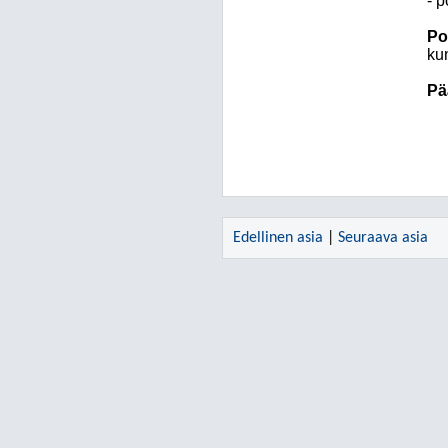
- p
Po
kun
Pä
Edellinen asia
|
Seuraava asia