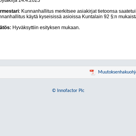
öytäkirja 24.4.2023
rmestari
: Kunnanhallitus merkitsee asiakirjat tietoonsa saatetui
nanhallitus käytä kyseisissä asioissa Kuntalain 92 §:n mukaista
ätös:
Hyväksyttiin esityksen mukaan.
Muutoksenhakuohj
© Innofactor Plc