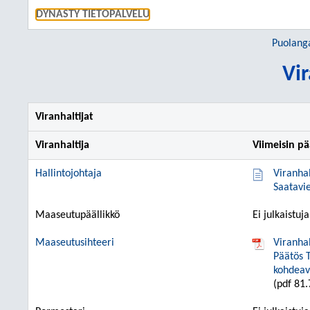
SIIRRY S
DYNASTY TIETOPALVELU
Puolang
Vir
Viranhaltijat
Viranhaltija
Viimeisin p
Hallintojohtaja
Viranha
Saatavi
Maaseutupäällikkö
Ei julkaistuj
Maaseutusihteeri
Viranha
Päätös 
kohdeav
(pdf 81.